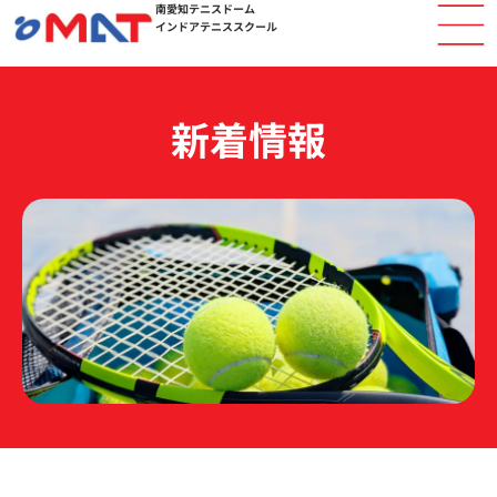
南愛知テニスドーム
内
インドアテニススクール
容
を
ス
キ
新着情報
ッ
プ