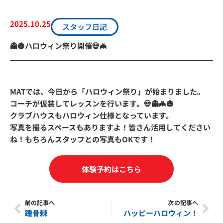
2025.10.25
スタッフ日記
👻🎃ハロウィン祭り開催💀🦇
MATでは、今日から「ハロウィン祭り」が始まりました。
コーチが仮装してレッスンを行います。💀👻🦇🎃
クラブハウスもハロウィン仕様となっています。
写真を撮るスペースもありますよ！皆さん活用してください
ね！もちろんスタッフとの写真もOKです！
体験予約はこちら
前の記事へ
次の記事へ
Prev
Nex
踵骨棘
ハッピーハロウィン！