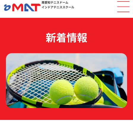
南愛知テニスドーム
内
インドアテニススクール
容
を
ス
キ
新着情報
ッ
プ