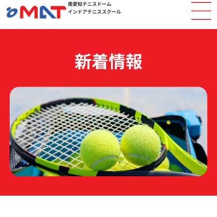
南愛知テニスドーム
内
インドアテニススクール
容
を
ス
キ
新着情報
ッ
プ