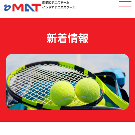
南愛知テニスドーム
内
インドアテニススクール
容
を
ス
キ
新着情報
ッ
プ